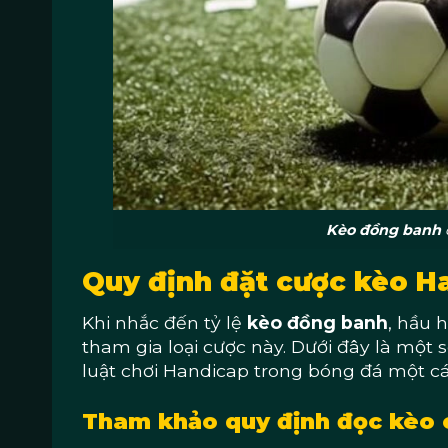
Kèo đồng banh
Quy định đặt cược kèo H
Khi nhắc đến tỷ lệ
kèo đồng banh
, hầu 
tham gia loại cược này. Dưới đây là một
luật chơi Handicap trong bóng đá một cá
Tham khảo quy định đọc kèo c