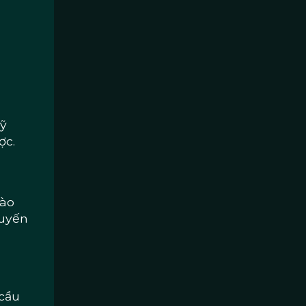
.
kỹ
ợc.
vào
tuyến
 cầu