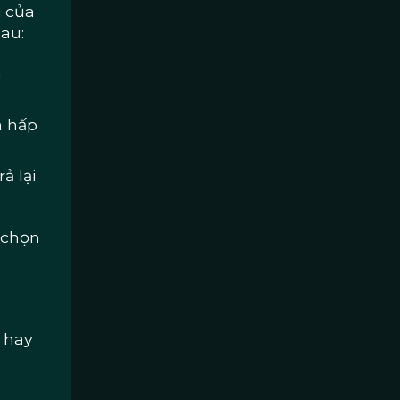
i của
sau:
n
n hấp
ả lại
 chọn
g hay