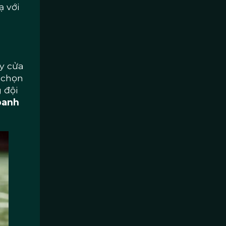
ạ với
ay cửa
 chọn
 đội
banh