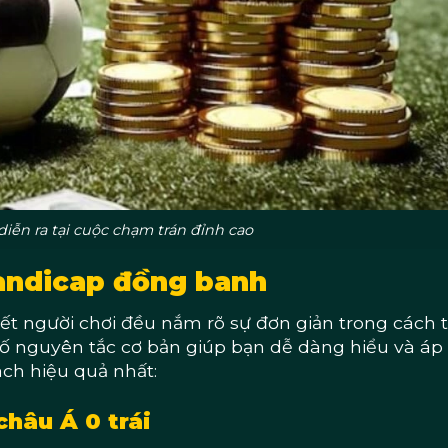
diễn ra tại cuộc chạm trán đỉnh cao
andicap đồng banh
hết người chơi đều nắm rõ sự đơn giản trong cách 
 số nguyên tắc cơ bản giúp bạn dễ dàng hiểu và á
ch hiệu quả nhất:
hâu Á 0 trái