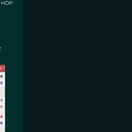
o HDP
c