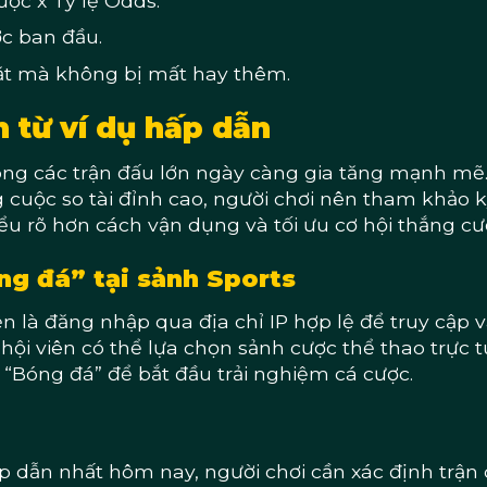
ược x Tỷ lệ Odds.
ợc ban đầu.
đặt mà không bị mất hay thêm.
 từ ví dụ hấp dẫn
ong các trận đấu lớn ngày càng gia tăng mạnh mẽ
 cuộc so tài đỉnh cao, người chơi nên tham khảo 
ểu rõ hơn cách vận dụng và tối ưu cơ hội thắng cư
ng đá” tại sảnh Sports
n là đăng nhập qua địa chỉ IP hợp lệ để truy cập 
 hội viên có thể lựa chọn sảnh cược thể thao trực 
“Bóng đá” để bắt đầu trải nghiệm cá cược.
 dẫn nhất hôm nay, người chơi cần xác định trận