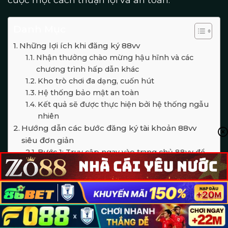
Danh Mục
Những lợi ích khi đăng ký 88vv
Nhận thưởng chào mừng hậu hĩnh và các
chương trình hấp dẫn khác
Kho trò chơi đa dạng, cuốn hút
Hệ thống bảo mật an toàn
Kết quả sẽ được thực hiện bởi hệ thống ngẫu
nhiên
Hướng dẫn các bước đăng ký tài khoản 88vv
siêu đơn giản
Bước 1: Truy cập ngay vào trang chủ 88vv để
đăng ký
Bước 2: Truy cập mục đăng ký và điền đầy
đủ chính xác thông tin
Bước 3: Đọc kỹ điều khoản, điều kiện và tiến
hành xác nhận đăng ký 88vv
Bước 4: Xác minh tài khoản 88vv là tài khoản