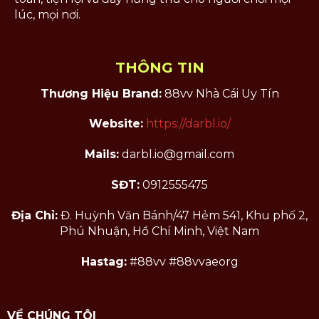
lúc, mọi nơi.
THÔNG TIN
Thương Hiệu Brand:
88vv Nhà Cái Uy Tín
Website:
https://darbl.io/
Mails:
darbl.io@gmail.com
SĐT:
0912555475
Địa Chỉ:
Đ. Huỳnh Văn Bánh/47 Hẻm 541, Khu phố 2,
Phú Nhuận, Hồ Chí Minh, Việt Nam
Hastag:
#88vv #88vvaeorg
VỀ CHÚNG TÔI