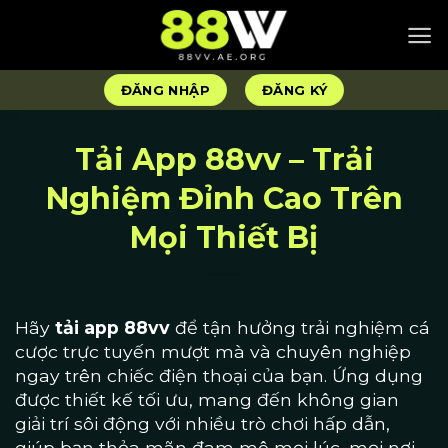
Bỏ
qua
nội
dung
ĐĂNG NHẬP
ĐĂNG KÝ
Tải App 88vv – Trải
Nghiệm Đỉnh Cao Trên
Mọi Thiết Bị
Hãy
tải app 88vv
để tận hưởng trải nghiệm cá
cược trực tuyến mượt mà và chuyên nghiệp
ngay trên chiếc điện thoại của bạn. Ứng dụng
được thiết kế tối ưu, mang đến không gian
giải trí sôi động với nhiều trò chơi hấp dẫn,
giúp bạn thỏa mãn đam mê mọi lúc, mọi nơi.