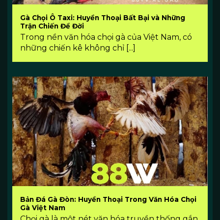
Gà Chọi Ô Taxi: Huyền Thoại Bất Bại và Những
Trận Chiến Để Đời
Trong nền văn hóa chọi gà của Việt Nam, có
những chiến kê không chỉ [...]
Bản Đá Gà Đòn: Huyền Thoại Trong Văn Hóa Chọi
Gà Việt Nam
Chọi gà là một nét văn hóa truyền thống gắn