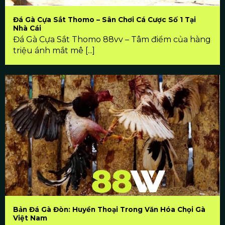
Đá Gà Cựa Sắt Thomo – Sân Chơi Cá Cược Số 1 Tại
Nhà Cái
Đá Gà Cựa Sắt Thomo 88vv – Tâm điểm của hàng
triệu ánh mắt mê [...]
Bản Đá Gà Đòn: Huyền Thoại Trong Văn Hóa Chọi Gà
Việt Nam