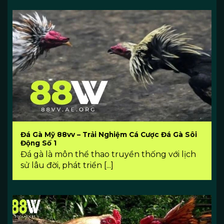
Đá Gà Mỹ 88vv – Trải Nghiệm Cá Cược Đá Gà Sôi
Động Số 1
Đá gà là môn thể thao truyền thống với lịch
sử lâu đời, phát triển [...]