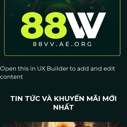
Open this in UX Builder to add and edit
content
TIN TỨC VÀ KHUYẾN MÃI MỚI
NHẤT