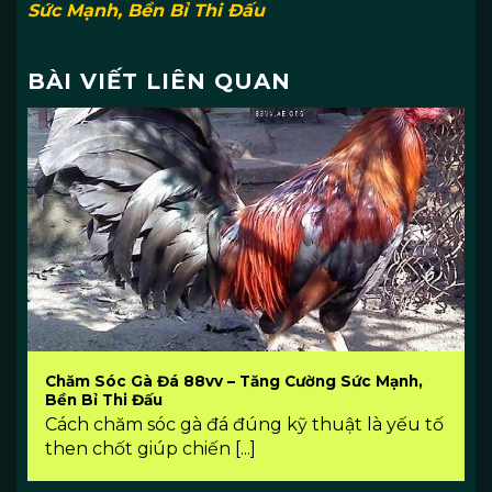
Sức Mạnh, Bền Bỉ Thi Đấu
BÀI VIẾT LIÊN QUAN
Chăm Sóc Gà Đá 88vv – Tăng Cường Sức Mạnh,
Bền Bỉ Thi Đấu
Cách chăm sóc gà đá đúng kỹ thuật là yếu tố
then chốt giúp chiến [...]