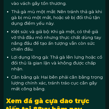
vào vách gây tổn thương.
Thả gà mù một mắt: Nên tránh thả gà khi
gà bị mù một mắt, hoặc sẽ bị đối thủ tận
dụng điểm yếu này.
Kiệt sức và giả bộ: Khi gà mệt, có thể giả
vờ thả đầu mỏ nhưng thực chất dùng tay
nâng đầu để tạo ấn tượng vẫn còn sức
chiến đấu.
Lợi dụng lông gà: Thả gà lên lưng hoặc cổ
đối thủ là gian lận và không được chấp
nhận.
Cân bằng gà: Hai bên phải cân bằng trọng
lượng chính xác, tránh tráo cục cân gây
mất công bằng.
Xem đá gà cựa dao trực