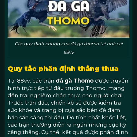
Các quy định chung của đá gà thomo tại nhà cái
88vv
Quy tắc phân định thắng thua
Tại 88vv, các trận
đá gà Thomo
được truyền
hình trực tiếp từ đấu trường Thomo, mang
đến trải nghiệm chân thực cho người chơi.
Trước trận đấu, chiến kê sẽ được kiểm tra
sức khỏe và trang bị cựa sắc bén để đảm
bảo sẵn sàng thi đấu. Do tính chất khốc liệt,
các trận thường diễn ra ngắn nhưng cực kỳ
căng thẳng. Cụ thể, kết quả được phân định