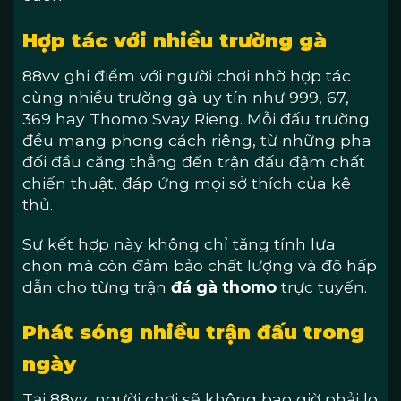
Hợp tác với nhiều trường gà
88vv ghi điểm với người chơi nhờ hợp tác
cùng nhiều trường gà uy tín như 999, 67,
369 hay Thomo Svay Rieng. Mỗi đấu trường
đều mang phong cách riêng, từ những pha
đối đầu căng thẳng đến trận đấu đậm chất
chiến thuật, đáp ứng mọi sở thích của kê
thủ.
Sự kết hợp này không chỉ tăng tính lựa
chọn mà còn đảm bảo chất lượng và độ hấp
dẫn cho từng trận
đá gà thomo
trực tuyến.
Phát sóng nhiều trận đấu trong
ngày
Tại 88vv, người chơi sẽ không bao giờ phải lo