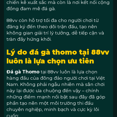
chiến kê xuất sắc mà còn là nơi kết nối cộng
đồng đam mê đá gà.
88vv còn hỗ trợ tối đa cho người chơi từ
đăng ký đến theo dõi trận đấu, tạo nên
không gian giải trí lý tưởng, dễ tiếp cận và
tràn đầy hứng khởi.
Lý do đá gà thomo tại 88vv
luôn là lựa chọn ưu tiên
Đá gà Thomo
tại 88vv luôn là lựa chọn
hàng đầu của đông đảo người chơi tại Việt
Nam. Không phải ngẫu nhiên mà sân chơi
này lại được ưa chuộng đến vậy – chính
những điểm mạnh nổi bật sau đây đã góp
phần tạo nên một môi trường thi đấu
chuyên nghiệp, minh bạch và cực kỳ lôi
cuốn: