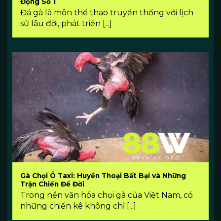
Động Số 1
Đá gà là môn thể thao truyền thống với lịch
sử lâu đời, phát triển [...]
Gà Chọi Ô Taxi: Huyền Thoại Bất Bại và Những
Trận Chiến Để Đời
Trong nền văn hóa chọi gà của Việt Nam, có
những chiến kê không chỉ [...]