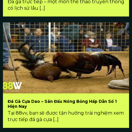
Đá gà trực tiếp – một môn thể thao truyền thống
có lịch sử lâu [...]
Đá Gà Cựa Dao – Sân Đấu Nóng Bỏng Hấp Dẫn Số 1
Hiện Nay
Tại 88vv, bạn sẽ được tận hưởng trải nghiệm xem
trực tiếp đá gà cựa [...]