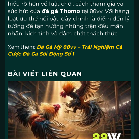
hiểu rõ hơn về luật chơi, cách tham gia và
sức hút của
đá gà Thomo
tại 88vv. Với hàng
loạt ưu thế nổi bật, đây chính là điểm đến lý
tưởng để tận hưởng những trận đấu mãn
nhãn, kịch tính và đậm chất thách thức.
Xem thêm:
Đá Gà Mỹ 88vv – Trải Nghiệm Cá
Cược Đá Gà Sôi Động Số 1
BÀI VIẾT LIÊN QUAN