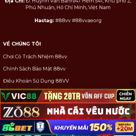
Địa Chỉ:
Đ. Huỳnh Văn Bánh/47 Hẻm 541, Khu phố 2,
Phú Nhuận, Hồ Chí Minh, Việt Nam
Hastag:
#88vv #88vvaeorg
VỀ CHÚNG TÔI
Chơi Có Trách Nhiệm 88vv
Chính Sách Bảo Mật 88vv
Điều Khoản Sử Dụng 88VV
Giới Thiệu 88VV
Hướng Dẫn 88vv
Liên Hệ 88VV
COPYRIGHT © 2026 - ALL RIGHTS RESERVED