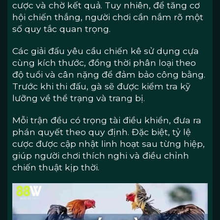
cược và chờ kết quả. Tuy nhiên, để tăng cơ
hội chiến thắng, người chơi cần nắm rõ một
số quy tắc quan trọng.
Các giải đấu yêu cầu chiến kê sử dụng cựa
cùng kích thước, đồng thời phân loại theo
độ tuổi và cân nặng để đảm bảo công bằng.
Trước khi thi đấu, gà sẽ được kiểm tra kỹ
lưỡng về thể trạng và trang bị.
Mỗi trận đều có trọng tài điều khiển, đưa ra
phán quyết theo quy định. Đặc biệt, tỷ lệ
cược được cập nhật linh hoạt sau từng hiệp,
giúp người chơi thích nghi và điều chỉnh
chiến thuật kịp thời.