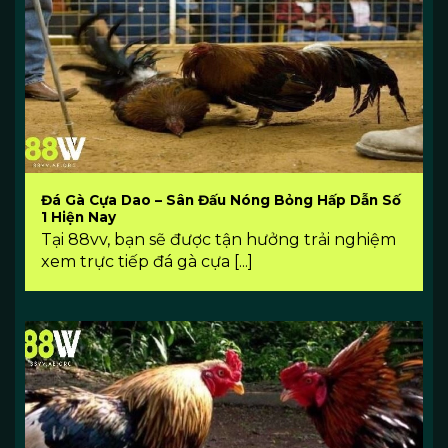
Đá Gà Cựa Dao – Sân Đấu Nóng Bỏng Hấp Dẫn Số
1 Hiện Nay
Tại 88vv, bạn sẽ được tận hưởng trải nghiệm
xem trực tiếp đá gà cựa [...]