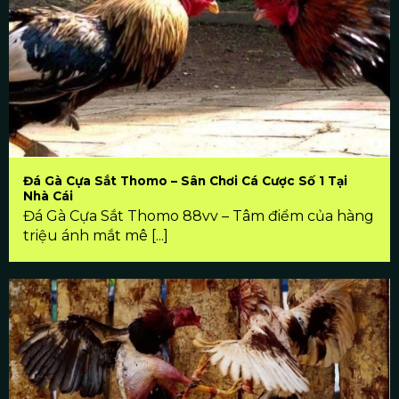
Đá Gà Cựa Sắt Thomo – Sân Chơi Cá Cược Số 1 Tại
Nhà Cái
Đá Gà Cựa Sắt Thomo 88vv – Tâm điểm của hàng
triệu ánh mắt mê [...]