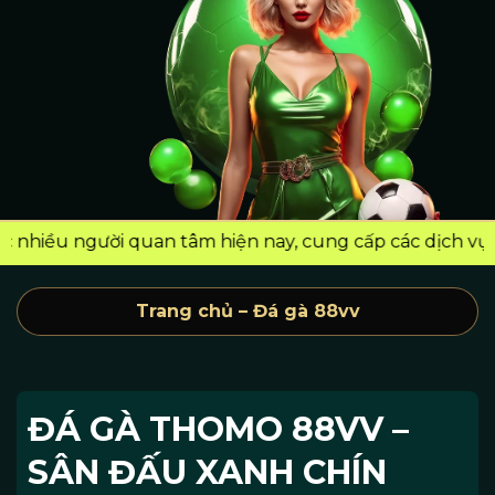
gười quan tâm hiện nay, cung cấp các dịch vụ cá cược thể
Trang chủ
–
Đá gà 88vv
ĐÁ GÀ THOMO 88VV –
SÂN ĐẤU XANH CHÍN