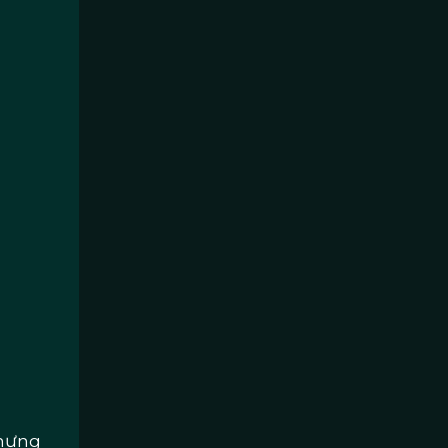
nhưng