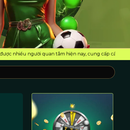
iều người quan tâm hiện nay, cung cấp các dịch vụ cá cượ