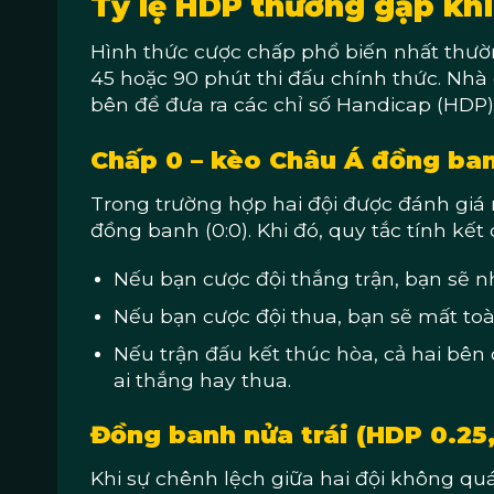
Tỷ lệ HDP thường gặp khi
Hình thức cược chấp phổ biến nhất thườn
45 hoặc 90 phút thi đấu chính thức. Nhà 
bên để đưa ra các chỉ số Handicap (HDP)
Chấp 0 – kèo Châu Á đồng ba
Trong trường hợp hai đội được đánh giá n
đồng banh (0:0). Khi đó, quy tắc tính kết
Nếu bạn cược đội thắng trận, bạn sẽ n
Nếu bạn cược đội thua, bạn sẽ mất toàn
Nếu trận đấu kết thúc hòa, cả hai bên
ai thắng hay thua.
Đồng banh nửa trái (HDP 0.25
Khi sự chênh lệch giữa hai đội không quá