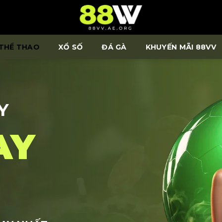
THỂ THAO
XỔ SỐ
ĐÁ GÀ
KHUYẾN MÃI 88VV
Y
AY