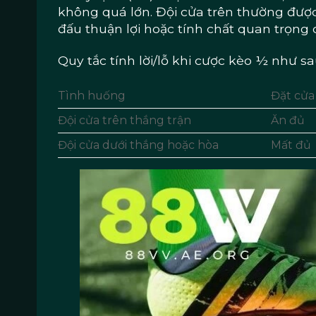
không quá lớn. Đội cửa trên thường được
đấu thuận lợi hoặc tính chất quan trọng 
Quy tắc tính lời/lỗ khi cược kèo ½ như sa
Tình huống
Đặt cửa
Đội cửa trên thắng trận
Ăn đủ
Đội cửa dưới thắng hoặc hòa
Mất đủ