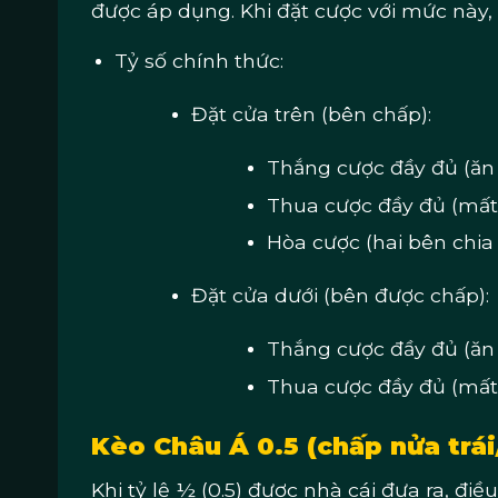
được áp dụng. Khi đặt cược với mức này, 
Tỷ số chính thức:
Đặt cửa trên (bên chấp):
Thắng cược đầy đủ (ăn f
Thua cược đầy đủ (mất f
Hòa cược (hai bên chia
Đặt cửa dưới (bên được chấp):
Thắng cược đầy đủ (ăn 
Thua cược đầy đủ (mất f
Kèo Châu Á 0.5 (chấp nửa trá
Khi tỷ lệ ½ (0.5) được nhà cái đưa ra, đi