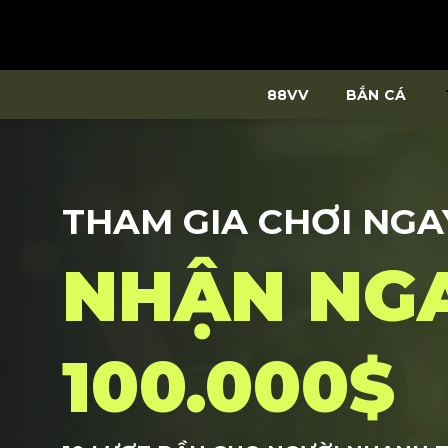
Bỏ
qua
nội
dung
88VV
BẮN CÁ
THAM GIA CHƠI NGA
NHẬN NG
100.000$