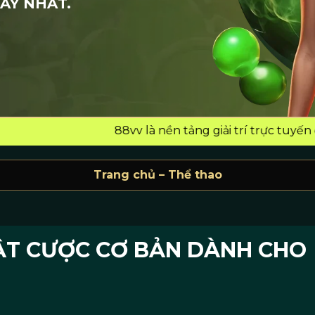
AY NHẤT.
88vv là nền tảng giải trí trực tuyến được nh
Trang chủ
–
Thể thao
UẬT CƯỢC CƠ BẢN DÀNH CHO