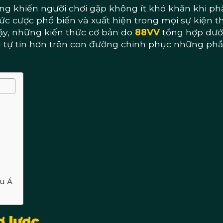
ường khiến người chơi gặp không ít khó khăn khi p
hức cược phổ biến và xuất hiện trong mọi sự kiện t
vậy, những kiến thức cơ bản do
88VV
tổng hợp dướ
hủ tự tin hơn trên con đường chinh phục những ph
âu Á
ơ lược