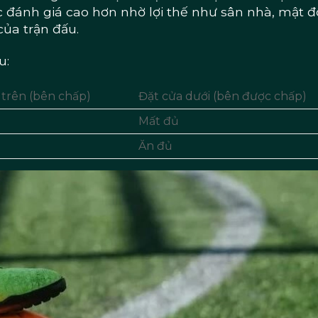
 đánh giá cao hơn nhờ lợi thế như sân nhà, mật độ
của trận đấu.
u:
 trên (bên chấp)
Đặt cửa dưới (bên được chấp)
Mất đủ
Ăn đủ