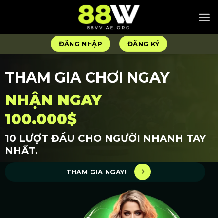
Bỏ
qua
nội
dung
ĐĂNG NHẬP
ĐĂNG KÝ
THAM GIA CHƠI NGAY
NHẬN NGAY
100.000$
10 LƯỢT ĐẦU CHO NGƯỜI NHANH TAY
NHẤT.
THAM GIA NGAY!