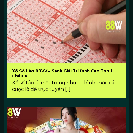
Xổ Số Lào 88VV – Sảnh Giải Trí Đỉnh Cao Top 1
Châu Á
Xổ số Lào là một trong những hình thức cá
cược lô đề trực tuyến [...]