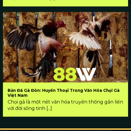
Bản Đá Gà Đòn: Huyền Thoại Trong Văn Hóa Chọi Gà
Việt Nam
Chọi gà là một nét văn hóa truyền thống gắn liền
với đời sống tinh [...]