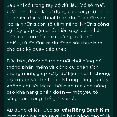
Sau khi có trong tay bộ dữ liệu “có số má”,
bước tiếp theo là sử dụng các công cụ phân
tích hiện đại và thuật toán dự đoán để sàng
lọc ra những con số tiềm năng. Những công
cụ này giúp bạn phát hiện quy luật, nhận
diện các con số có xu hướng xuất hiện
nhiều, từ đó đưa ra dự đoán sát thực hơn
cho các kỳ quay tiếp theo.
Đặc biệt, 88VV hỗ trợ người chơi bằng hệ
thống phần mềm và công cụ phân tích
thông minh, giúp xử lý dữ liệu nhanh chóng,
trực quan và chính xác. Những công cụ này
không chỉ tiết kiệm thời gian mà còn nâng
cao khả năng phán đoán — một yếu tố
sống còn trong thế giới soi cầu.
Áp dụng chiến lược
soi cầu Rồng Bạch Kim
một cách bài bản sẽ giúp bạn nâng cao tỷ lệ