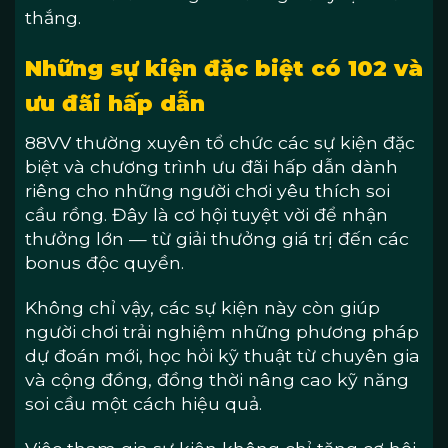
thắng.
Những sự kiện đặc biệt có 102 và
ưu đãi hấp dẫn
88VV thường xuyên tổ chức các sự kiện đặc
biệt và chương trình ưu đãi hấp dẫn dành
riêng cho những người chơi yêu thích soi
cầu rồng. Đây là cơ hội tuyệt vời để nhận
thưởng lớn — từ giải thưởng giá trị đến các
bonus độc quyền.
Không chỉ vậy, các sự kiện này còn giúp
người chơi trải nghiệm những phương pháp
dự đoán mới, học hỏi kỹ thuật từ chuyên gia
và cộng đồng, đồng thời nâng cao kỹ năng
soi cầu một cách hiệu quả.