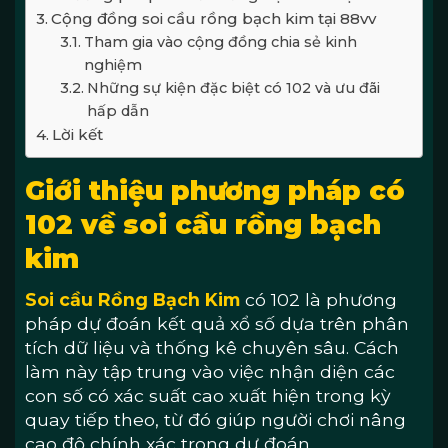
Cộng đồng soi cầu rồng bạch kim tại 88vv
Tham gia vào cộng đồng chia sẻ kinh
nghiệm
Những sự kiện đặc biệt có 102 và ưu đãi
hấp dẫn
Lời kết
Giới thiệu phương pháp có
102 về soi cầu rồng bạch
kim
Soi cầu Rồng Bạch Kim
có 102 là phương
pháp dự đoán kết quả xổ số dựa trên phân
tích dữ liệu và thống kê chuyên sâu. Cách
làm này tập trung vào việc nhận diện các
con số có xác suất cao xuất hiện trong kỳ
quay tiếp theo, từ đó giúp người chơi nâng
cao độ chính xác trong dự đoán.