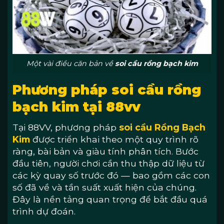
Một vài điều căn bản về
soi cầu rồng bạch kim
Phương pháp soi cầu rồng
bạch kim tại 88vv
Tại 88VV, phương pháp
soi cầu Rồng Bạch
Kim
được triển khai theo một quy trình rõ
ràng, bài bản và giàu tính phân tích. Bước
đầu tiên, người chơi cần thu thập dữ liệu từ
các kỳ quay số trước đó — bao gồm các con
số đã về và tần suất xuất hiện của chúng.
Đây là nền tảng quan trọng để bắt đầu quá
trình dự đoán.