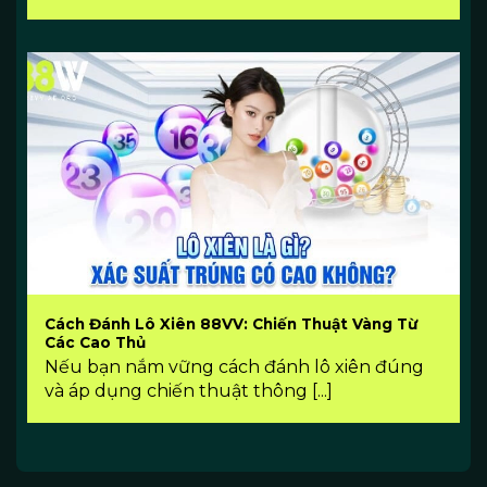
Cách Đánh Lô Xiên 88VV: Chiến Thuật Vàng Từ
Các Cao Thủ
Nếu bạn nắm vững cách đánh lô xiên đúng
và áp dụng chiến thuật thông [...]