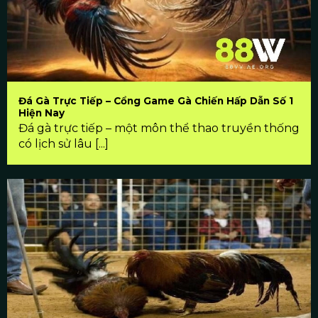
Đá Gà Trực Tiếp – Cổng Game Gà Chiến Hấp Dẫn Số 1
Hiện Nay
Đá gà trực tiếp – một môn thể thao truyền thống
có lịch sử lâu [...]