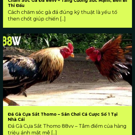
Chăm Sóc Gà Đá 88vv – Tăng Cường Sức Mạnh, Bền Bỉ
Thi Đấu
Cách chăm sóc gà đá đúng kỹ thuật là yếu tố
then chốt giúp chiến [...]
Đá Gà Cựa Sắt Thomo – Sân Chơi Cá Cược Số 1 Tại
Nhà Cái
Đá Gà Cựa Sắt Thomo 88vv – Tâm điểm của hàng
triệu ánh mắt mê [...]