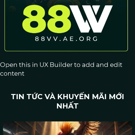
Open this in UX Builder to add and edit
content
TIN TỨC VÀ KHUYẾN MÃI MỚI
NHẤT