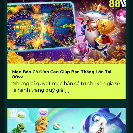
Mẹo Bắn Cá Đỉnh Cao Giúp Bạn Thắng Lớn Tại
88vv
Những bí quyết mẹo bắn cá từ chuyên gia sẽ
là hành trang quý giá [...]