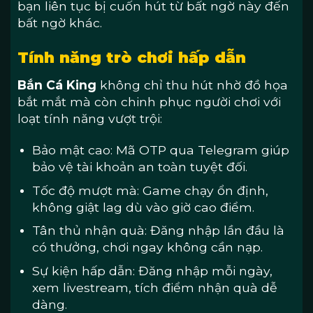
bạn liên tục bị cuốn hút từ bất ngờ này đến
bất ngờ khác.
Tính năng trò chơi hấp dẫn
Bắn Cá King
không chỉ thu hút nhờ đồ họa
bắt mắt mà còn chinh phục người chơi với
loạt tính năng vượt trội:
Bảo mật cao: Mã OTP qua Telegram giúp
bảo vệ tài khoản an toàn tuyệt đối.
Tốc độ mượt mà: Game chạy ổn định,
không giật lag dù vào giờ cao điểm.
Tân thủ nhận quà: Đăng nhập lần đầu là
có thưởng, chơi ngay không cần nạp.
Sự kiện hấp dẫn: Đăng nhập mỗi ngày,
xem livestream, tích điểm nhận quà dễ
dàng.