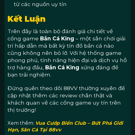
từ các nguồn uy tín
Kết Luận
Trên đây là toàn bộ đánh giá chi tiết về
cổng game
Bắn Cá King
– một sân chơi giải
trí hấp dẫn mà bất kỳ tín đồ bắn cá nào
cũng không nên bỏ lỡ. Với hệ thống game
phong phú, tính năng hiện đại và dịch vụ hỗ
trợ hàng đầu,
Bắn Cá King
xứng đáng để
bạn trải nghiệm.
Đừng quên theo dõi 88VV thường xuyên để
cập nhật thêm các review chân thật và
khách quan về các cổng game uy tín trên
thị trường!
Xem thêm:
Vua Cướp Biển Club – Bứt Phá Giới
Hạn, Săn Cá Tại 88vv