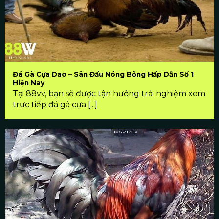
Đá Gà Cựa Dao – Sân Đấu Nóng Bỏng Hấp Dẫn Số 1
Hiện Nay
Tại 88vv, bạn sẽ được tận hưởng trải nghiệm xem
trực tiếp đá gà cựa [...]