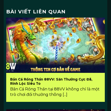
BÀI VIẾT LIÊN QUAN
Bắn Cá Rồng Thần 88VV: Săn Thưởng Cực Đã,
Rinh Lộc Siêu To
Bắn Cá Rồng Thần tại 88VV không chỉ là một
trò chơi đổi thưởng thông [...]