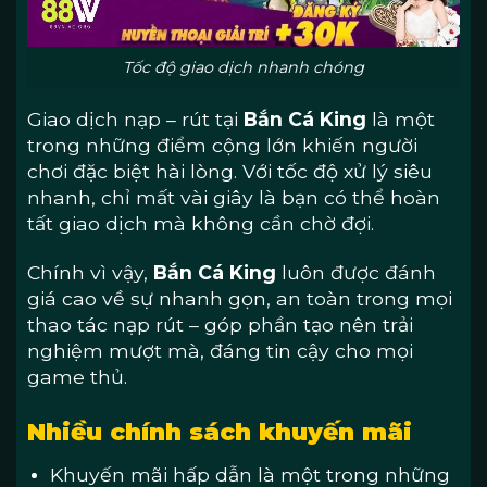
Tốc độ giao dịch nhanh chóng
Giao dịch nạp – rút tại
Bắn Cá King
là một
trong những điểm cộng lớn khiến người
chơi đặc biệt hài lòng. Với tốc độ xử lý siêu
nhanh, chỉ mất vài giây là bạn có thể hoàn
tất giao dịch mà không cần chờ đợi.
Chính vì vậy,
Bắn Cá
King
luôn được đánh
giá cao về sự nhanh gọn, an toàn trong mọi
thao tác nạp rút – góp phần tạo nên trải
nghiệm mượt mà, đáng tin cậy cho mọi
game thủ.
Nhiều chính sách khuyến mãi
Khuyến mãi hấp dẫn là một trong những