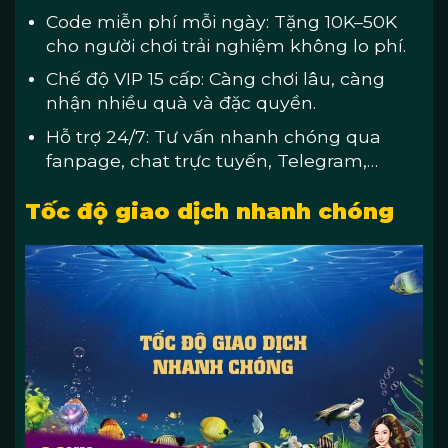
Code miễn phí mỗi ngày: Tặng 10K–50K
cho người chơi trải nghiệm không lo phí.
Chế độ VIP 15 cấp: Càng chơi lâu, càng
nhận nhiều quà và đặc quyền.
Hỗ trợ 24/7: Tư vấn nhanh chóng qua
fanpage, chat trực tuyến, Telegram,…
Tốc độ giao dịch nhanh chóng