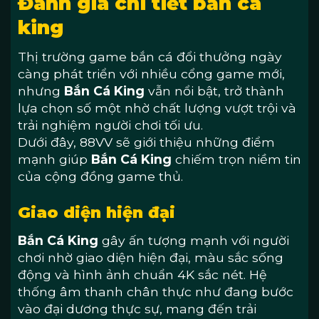
Đánh giá chi tiết bắn cá
king
Thị trường game bắn cá đổi thưởng ngày
càng phát triển với nhiều cổng game mới,
nhưng
Bắn Cá King
vẫn nổi bật, trở thành
lựa chọn số một nhờ chất lượng vượt trội và
trải nghiệm người chơi tối ưu.
Dưới đây, 88VV sẽ giới thiệu những điểm
mạnh giúp
Bắn Cá King
chiếm trọn niềm tin
của cộng đồng game thủ.
Giao diện hiện đại
Bắn Cá King
gây ấn tượng mạnh với người
chơi nhờ giao diện hiện đại, màu sắc sống
động và hình ảnh chuẩn 4K sắc nét. Hệ
thống âm thanh chân thực như đang bước
vào đại dương thực sự, mang đến trải