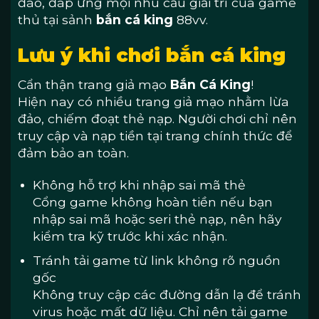
đáo, đáp ứng mọi nhu cầu giải trí của game
thủ tại sảnh
bắn cá king
88vv.
Lưu ý khi chơi bắn cá king
Cẩn thận trang giả mạo
Bắn Cá King
!
Hiện nay có nhiều trang giả mạo nhằm lừa
đảo, chiếm đoạt thẻ nạp. Người chơi chỉ nên
truy cập và nạp tiền tại trang chính thức để
đảm bảo an toàn.
Không hỗ trợ khi nhập sai mã thẻ
Cổng game không hoàn tiền nếu bạn
nhập sai mã hoặc seri thẻ nạp, nên hãy
kiểm tra kỹ trước khi xác nhận.
Tránh tải game từ link không rõ nguồn
gốc
Không truy cập các đường dẫn lạ để tránh
virus hoặc mất dữ liệu. Chỉ nên tải game