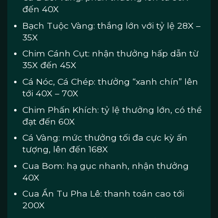
đến 40X
Bạch Tuộc Vàng: thắng lớn với tỷ lệ 28X –
35X
Chim Cánh Cụt: nhận thưởng hấp dẫn từ
35X đến 45X
Cá Nóc, Cá Chép: thưởng “xanh chín” lên
tới 40X – 70X
Chim Phấn Khích: tỷ lệ thưởng lớn, có thể
đạt đến 60X
Cá Vàng: mức thưởng tối đa cực kỳ ấn
tượng, lên đến 168X
Cua Bom: hạ gục nhanh, nhận thưởng
40X
Cua Ẩn Tu Pha Lê: thanh toán cao tới
200X