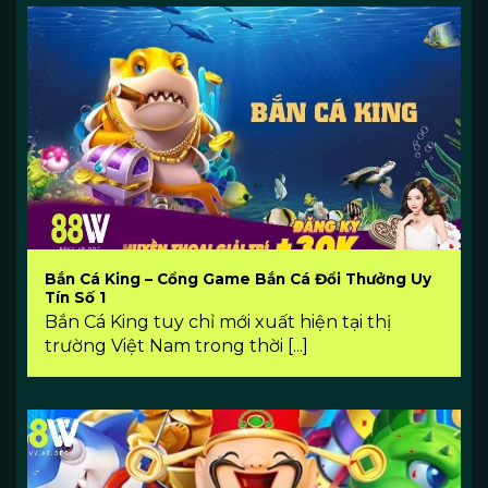
Bắn Cá King – Cổng Game Bắn Cá Đổi Thưởng Uy
Tín Số 1
Bắn Cá King tuy chỉ mới xuất hiện tại thị
trường Việt Nam trong thời [...]