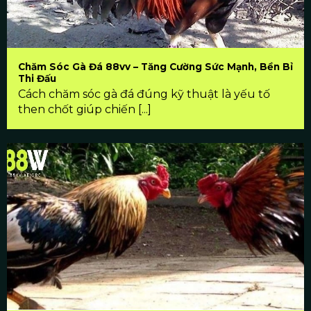
Chăm Sóc Gà Đá 88vv – Tăng Cường Sức Mạnh, Bền Bỉ
Thi Đấu
Cách chăm sóc gà đá đúng kỹ thuật là yếu tố
then chốt giúp chiến [...]