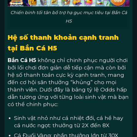
Chiến binh tối tân bổ trợ hạ gục mục tiêu tại Bắn Cá
H5
Hệ số thanh khoản cạnh tranh
tại Bắn Cá H5
Bắn Cá H5
không chỉ chinh phục người chơi
bởi lối chơi đơn giản dễ tiếp cận mà còn bởi
hệ số thanh toán cực kỳ cạnh tranh, mang
đến cơ hội săn thưởng “khủng” cho mọi
thành viên. Dưới đây là bảng tỷ lệ Odds hấp
dẫn tương ứng với từng loài sinh vật mà bạn
có thể chinh phục:
Sinh vật nhỏ như cá nhiệt đới, cá hề hay
cá nước ngọt: thưởng từ 2X đến 8X
Cá Đuối Vàng: phần thưởng lớn từ 30X