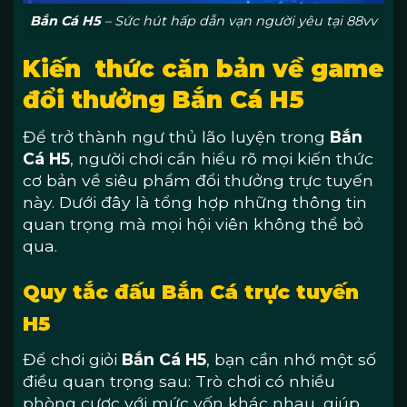
Bắn Cá H5
– Sức hút hấp dẫn vạn người yêu tại 88vv
Kiến thức căn bản về game
đổi thưởng Bắn Cá H5
Để trở thành ngư thủ lão luyện trong
Bắn
Cá H5
, người chơi cần hiểu rõ mọi kiến thức
cơ bản về siêu phẩm đổi thưởng trực tuyến
này. Dưới đây là tổng hợp những thông tin
quan trọng mà mọi hội viên không thể bỏ
qua.
Quy tắc đấu Bắn Cá trực tuyến
H5
Để chơi giỏi
Bắn Cá H5
, bạn cần nhớ một số
điều quan trọng sau: Trò chơi có nhiều
phòng cược với mức vốn khác nhau, giúp