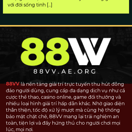
với đời sống tinh [...]
88VV
là nền tảng giải trí trực tuyến thu hút đông
đảo người dùng, cung cấp đa dạng dịch vụ như cá
cược thể thao, casino online, game đổi thưởng và
nhiều loại hình giải trí hấp dẫn khác. Nhờ giao diện
thân thiện, tốc độ xử lý mượt mà cùng hệ thống
bảo mật chặt chẽ, 88VV mang lại trải nghiệm an
toàn, tiện lợi và đầy hứng thú cho người chơi mọi
lúc, mọi nơi.