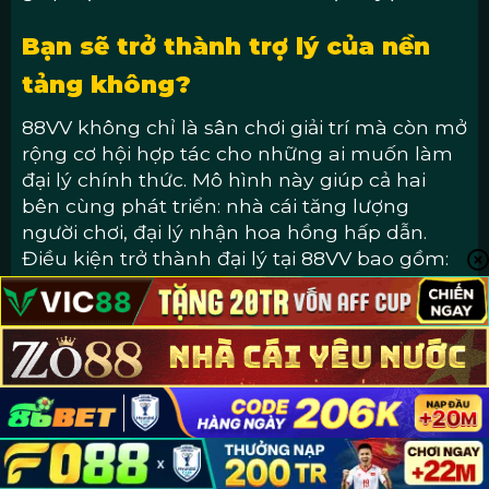
Bạn sẽ trở thành trợ lý của nền
tảng không?
88VV không chỉ là sân chơi giải trí mà còn mở
rộng cơ hội hợp tác cho những ai muốn làm
đại lý chính thức. Mô hình này giúp cả hai
bên cùng phát triển: nhà cái tăng lượng
người chơi, đại lý nhận hoa hồng hấp dẫn.
Điều kiện trở thành đại lý tại 88VV bao gồm:
Đăng ký thông tin cá nhân: Cung cấp đầy
đủ và chính xác để nhà cái xác minh danh
tính.
Ký hợp đồng hợp tác: Đảm bảo quyền lợi
và nghĩa vụ giữa hai bên được rõ ràng,
minh bạch.
Đạt doanh số yêu cầu: Tuân thủ các chỉ