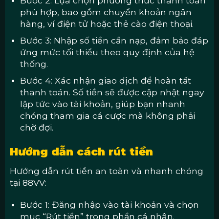
Bước 2: Lựa chọn phương thức thanh toán
phù hợp, bao gồm chuyển khoản ngân
hàng, ví điện tử hoặc thẻ cào điện thoại.
Bước 3: Nhập số tiền cần nạp, đảm bảo đáp
ứng mức tối thiểu theo quy định của hệ
thống.
Bước 4: Xác nhận giao dịch để hoàn tất
thanh toán. Số tiền sẽ được cập nhật ngay
lập tức vào tài khoản, giúp bạn nhanh
chóng tham gia cá cược mà không phải
chờ đợi.
Hướng dẫn cách rút tiền
Hướng dẫn rút tiền an toàn và nhanh chóng
tại 88VV:
Bước 1: Đăng nhập vào tài khoản và chọn
mục “Rút tiền” trong phần cá nhân.