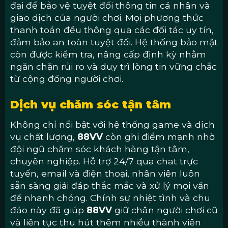
đại để bảo vệ tuyệt đối thông tin cá nhân và
giao dịch của người chơi. Mọi phương thức
thanh toán đều thông qua các đối tác uy tín,
đảm bảo an toàn tuyệt đối. Hệ thống bảo mật
còn được kiểm tra, nâng cấp định kỳ nhằm
ngăn chặn rủi ro và duy trì lòng tin vững chắc
từ cộng đồng người chơi.
Dịch vụ chăm sóc tận tâm
Không chỉ nổi bật với hệ thống game và dịch
vụ chất lượng,
88VV
còn ghi điểm mạnh nhờ
đội ngũ chăm sóc khách hàng tận tâm,
chuyên nghiệp. Hỗ trợ 24/7 qua chat trực
tuyến, email và điện thoại, nhân viên luôn
sẵn sàng giải đáp thắc mắc và xử lý mọi vấn
đề nhanh chóng. Chính sự nhiệt tình và chu
đáo này đã giúp
88VV
giữ chân người chơi cũ
và liên tục thu hút thêm nhiều thành viên