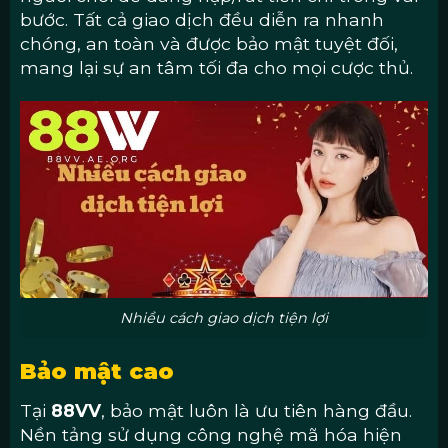
bước. Tất cả giao dịch đều diễn ra nhanh
chóng, an toàn và được bảo mật tuyệt đối,
mang lại sự an tâm tối đa cho mọi cược thủ.
Nhiều cách giao dịch tiện lợi
Bảo mật cao
Tại
88VV
, bảo mật luôn là ưu tiên hàng đầu.
Nền tảng sử dụng công nghệ mã hóa hiện