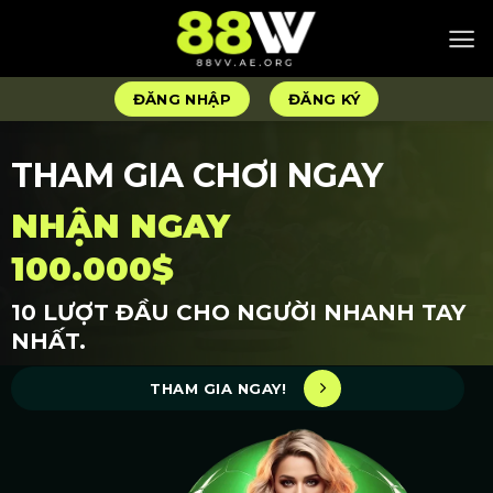
Bỏ
qua
nội
dung
ĐĂNG NHẬP
ĐĂNG KÝ
THAM GIA CHƠI NGAY
NHẬN NGAY
100.000$
10 LƯỢT ĐẦU CHO NGƯỜI NHANH TAY
NHẤT.
THAM GIA NGAY!