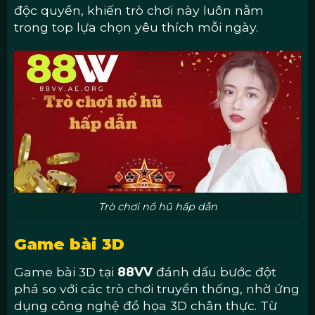
độc quyền, khiến trò chơi này luôn nằm
trong top lựa chọn yêu thích mỗi ngày.
Trò chơi nổ hũ hấp dẫn
Game bài 3D
Game bài 3D tại
88VV
đánh dấu bước đột
phá so với các trò chơi truyền thống, nhờ ứng
dụng công nghệ đồ họa 3D chân thực. Từ