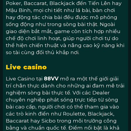
Poker, Baccarat, Blackjack đến Tiến Lên hay
Mậu Binh, mọi chi tiết như lá bài, bàn chơi
hay động tác chia bài đều được mô phỏng
sống động như trong sòng bài thật. Ngoài
giao diện bắt mắt, game còn tích hợp nhiều
chế độ chơi linh hoạt, giúp người chơi tự do
thể hiện chiến thuật và nâng cao kỹ năng khi
so tài cùng đối thủ khắp nơi.
Live casino
Live Casino tại
88VV
mở ra một thế giới giải
trí chân thực dành cho những ai đam mê trải
nghiệm sòng bài thực tế. Với các Dealer
chuyên nghiệp phát sóng trực tiếp từ sòng
bài cao cấp, người chơi có thể tham gia vào
các trò kinh điển như Roulette, Blackjack,
Baccarat hay Sicbo trong môi trường công
bằng và chuẩn quốc tế. Điểm nổi bật là khả