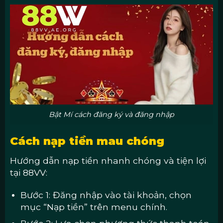
Bật Mí cách đăng ký và đăng nhập
Cách nạp tiền mau chóng
Hướng dẫn nạp tiền nhanh chóng và tiện lợi
tại 88VV:
Bước 1: Đăng nhập vào tài khoản, chọn
mục “Nạp tiền” trên menu chính.