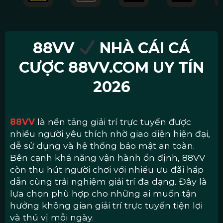
88VV
NHÀ CÁI CÁ
CƯỢC 88VV.COM UY TÍN
2026
88VV
là nền tảng giải trí trực tuyến được
nhiều người yêu thích nhờ giao diện hiện đại,
dễ sử dụng và hệ thống bảo mật an toàn.
Bên cạnh khả năng vận hành ổn định, 88VV
còn thu hút người chơi với nhiều ưu đãi hấp
dẫn cùng trải nghiệm giải trí đa dạng. Đây là
lựa chọn phù hợp cho những ai muốn tận
hưởng không gian giải trí trực tuyến tiện lợi
và thú vị mỗi ngày.