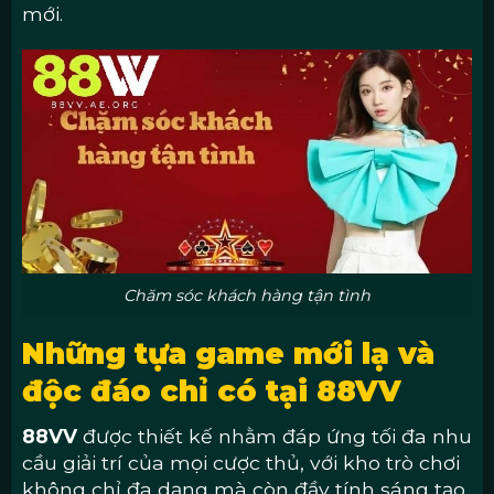
mới.
Chăm sóc khách hàng tận tình
Những tựa game mới lạ và
độc đáo chỉ có tại 88VV
88VV
được thiết kế nhằm đáp ứng tối đa nhu
cầu giải trí của mọi cược thủ, với kho trò chơi
không chỉ đa dạng mà còn đầy tính sáng tạo.