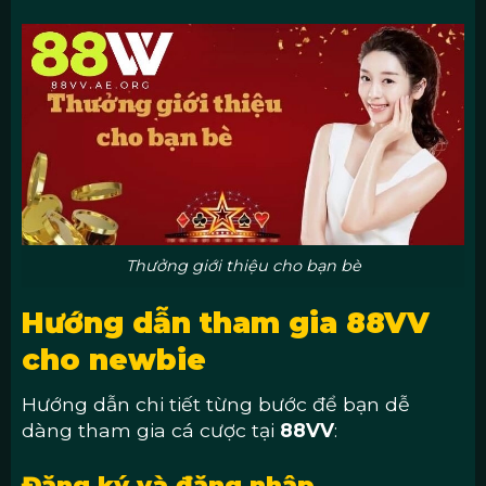
Thưởng giới thiệu cho bạn bè
Hướng dẫn tham gia 88VV
cho newbie
Hướng dẫn chi tiết từng bước để bạn dễ
dàng tham gia cá cược tại
88VV
:
Đăng ký và đăng nhập